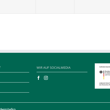
e
WIR AUF SOCIALMEDIA
udwigshafen