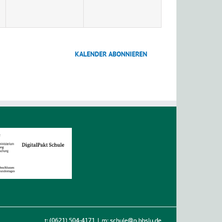
KALENDER ABONNIEREN
t: (0621) 504-4171 | m: schule@n.bbslu.de