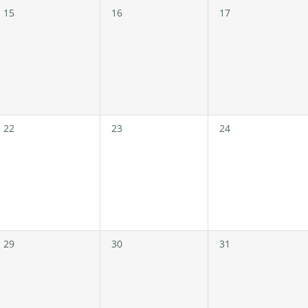
0
0
0
15
16
17
Veranstaltungen,
Veranstaltungen,
Veranstaltungen,
0
0
0
22
23
24
Veranstaltungen,
Veranstaltungen,
Veranstaltungen,
0
0
0
29
30
31
Veranstaltungen,
Veranstaltungen,
Veranstaltungen,