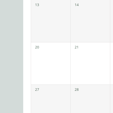
0
0
13
14
Veranstaltungen,
Veranstaltungen,
0
0
20
21
Veranstaltungen,
Veranstaltungen,
0
0
27
28
Veranstaltungen,
Veranstaltungen,