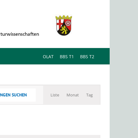
OLAT
BBS T1
BBS T2
Veranstaltung
UNGEN SUCHEN
Liste
Monat
Ansichten-
Tag
Navigation