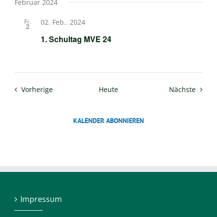
Februar 2024
Fr.
02. Feb.. 2024
2
1. Schultag MVE 24
Veranstaltungen
Verans
Vorherige
Heute
Nächste
KALENDER ABONNIEREN
Impressum