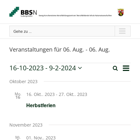
Zum
Inhalt
springen
Gehe zu ...
Veranstaltungen für 06. Aug. - 06. Aug.
Verans
16-10-2023
 - 
9-2-2024
Veranstaltungen
Suche
Liste
Ansich
Veranstaltun
Datum
Naviga
wählen.
Oktober 2023
Suche
Mo.
16. Okt.. 2023
-
27. Okt.. 2023
16
und
Herbstferien
Ansichten,
Navigation
November 2023
Mi.
01. Nov.. 2023