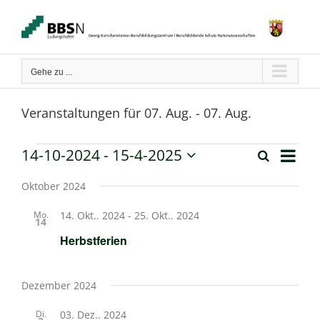
Zum
Inhalt
springen
Gehe zu ...
Veranstaltungen für 07. Aug. - 07. Aug.
Verans
14-10-2024
 - 
15-4-2025
Veranstaltungen
Suche
Liste
Ansich
Veranstaltun
Datum
Naviga
wählen.
Oktober 2024
Suche
Mo.
14. Okt.. 2024
-
25. Okt.. 2024
14
und
Herbstferien
Ansichten,
Navigation
Dezember 2024
Di.
03. Dez.. 2024