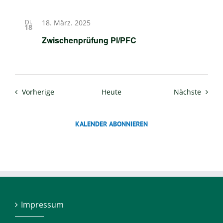
Di.
18. März. 2025
18
Zwischenprüfung Pl/PFC
Veranstaltungen
Verans
Vorherige
Heute
Nächste
KALENDER ABONNIEREN
Impressum