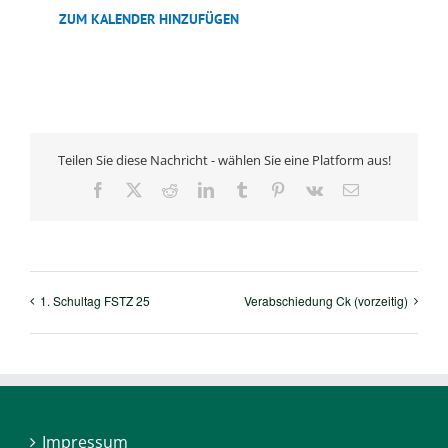
ZUM KALENDER HINZUFÜGEN
Teilen Sie diese Nachricht - wählen Sie eine Platform aus!
Facebook
X
Reddit
LinkedIn
Tumblr
Pinterest
Vk
E-
Mail
1. Schultag FSTZ 25
Verabschiedung Ck (vorzeitig)
Impressum