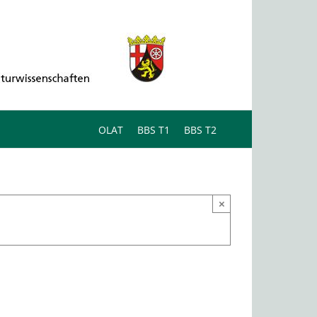
OLAT
BBS T1
BBS T2
×