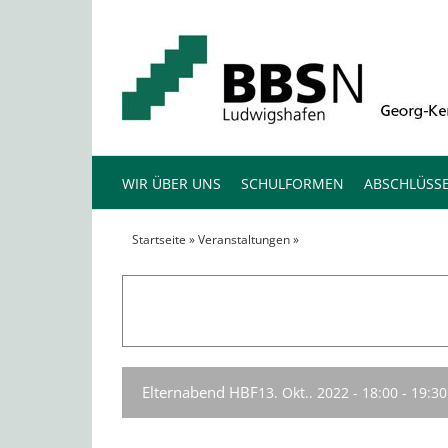
Zum
Inhalt
springen
WIR ÜBER UNS
SCHULFORMEN
ABSCHLÜSS
Startseite
»
Veranstaltungen
»
Elternabend HBF
Elternabend HBF
13. Okt.. 2022 - 18:00
-
19:30