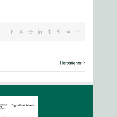
Facebook
X
Reddit
LinkedIn
Tumblr
Pinterest
Vk
E-
Mail
Herbstferien