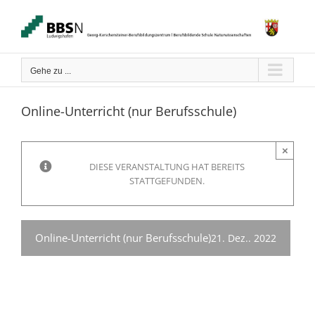
Zum
Inhalt
springen
Gehe zu ...
Online-Unterricht (nur Berufsschule)
×
DIESE VERANSTALTUNG HAT BEREITS
STATTGEFUNDEN.
Online-Unterricht (nur Berufsschule)
21. Dez.. 2022