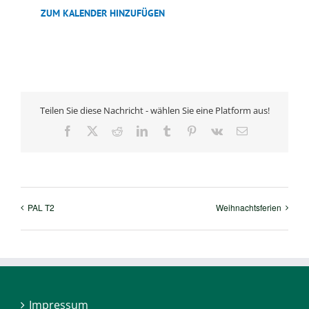
ZUM KALENDER HINZUFÜGEN
Teilen Sie diese Nachricht - wählen Sie eine Platform aus!
Facebook
X
Reddit
LinkedIn
Tumblr
Pinterest
Vk
E-
Mail
PAL T2
Weihnachtsferien
Impressum