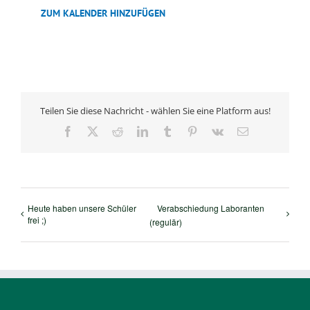
ZUM KALENDER HINZUFÜGEN
Teilen Sie diese Nachricht - wählen Sie eine Platform aus!
Facebook
X
Reddit
LinkedIn
Tumblr
Pinterest
Vk
E-
Mail
Heute haben unsere Schüler
Verabschiedung Laboranten
frei ;)
(regulär)