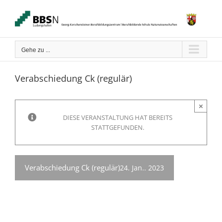
Zum
Inhalt
springen
Gehe zu ...
Verabschiedung Ck (regulär)
×
DIESE VERANSTALTUNG HAT BEREITS
STATTGEFUNDEN.
Verabschiedung Ck (regulär)
24. Jan.. 2023