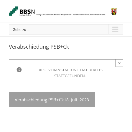
Zum
Inhalt
springen
Gehe zu ...
Verabschiedung PSB+Ck
×
DIESE VERANSTALTUNG HAT BEREITS
STATTGEFUNDEN.
Verabschiedung PSB+Ck
18. Juli. 2023