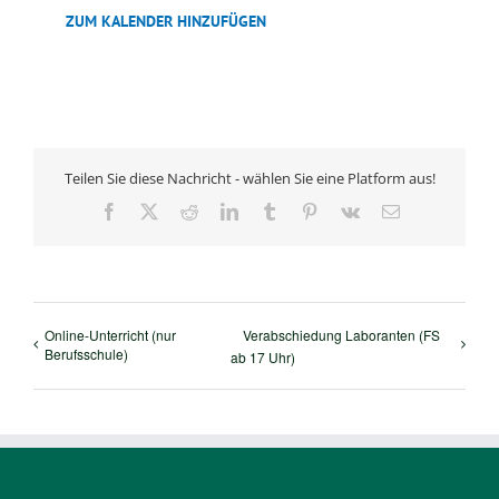
ZUM KALENDER HINZUFÜGEN
Teilen Sie diese Nachricht - wählen Sie eine Platform aus!
Facebook
X
Reddit
LinkedIn
Tumblr
Pinterest
Vk
E-
Mail
Online-Unterricht (nur
Verabschiedung Laboranten (FS
Berufsschule)
ab 17 Uhr)