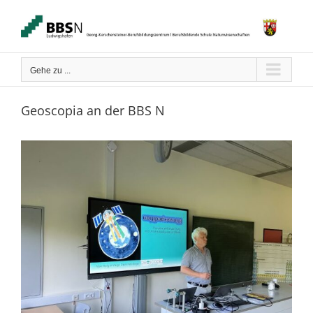
Zum
Inhalt
springen
Gehe zu ...
Geoscopia an der BBS N
Zeige
grösseres
Bild