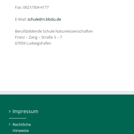
Fax: 0621/504-4177
E-Mail:
schule@n.bbslu.de
Berufsbildende Schule Naturwissenschaften
Franz – Zang – Straße 3 – 7
67059 Ludwigshafen
Impressum
Rechtliche
Hinweise