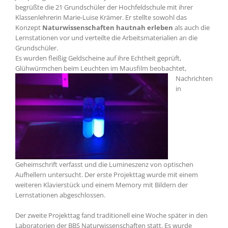
begrüßte die 21 Grundschüler der Hochfeldschule mit ihrer
Klassenlehrerin Marie-Luise Krämer. Er stellte sowohl das
Konzept
Naturwissenschaften hautnah erleben
als auch die
Lernstationen vor und verteilte die Arbeitsmaterialien an die
Grundschüler.
Es wurden fleißig Geldscheine auf ihre Echtheit geprüft,
Glühwürmchen beim Leuchten im Mausfilm
beobachtet,
Nachrichten
in
Geheimschrift verfasst und die Lumineszenz von optischen
Aufhellern untersucht. Der erste Projekttag wurde mit einem
weiteren Klavierstück und einem Memory mit Bildern der
Lernstationen abgeschlossen.
Der zweite Projekttag fand traditionell eine Woche später in den
Laboratorien der BBS Naturwissenschaften
statt. Es wurde