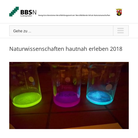
Zum
Inhalt
springen
Gehe zu ...
Naturwissenschaften hautnah erleben 2018
Zeige
grösseres
Bild