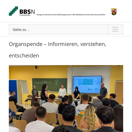
Zum
Inhalt
springen
Gehe zu ...
Organspende – Informieren, verstehen,
entscheiden
Zeige
grösseres
Bild