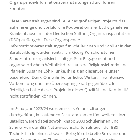
Organspende-Informationsveranstaltungen durchführen
konnten.
Diese Veranstaltungen sind Teil eines großartigen Projekts, das
auf eine enge und vorbildliche Kooperation aller Ludwigshafener
Krankenhäuser mit der Deutschen Stiftung Organtransplantation
(DSO) zurückgeht. Diese Organspende-
Informationsveranstaltungen für Schülerinnen und Schüler in der
Berufsbildung wurden zentral am Georg-Kerschensteiner-
Schulzentrum organisiert – mit großem Engagement und
organisatorischem Weitblick durch unsere Religionslehrerin und
Pfarrerin Susanne Löhr-Funke. Ihr gilt an dieser Stelle unser
besonderer Dank. Ohne ihr beharrliches Wirken, ihre intensive
Vorbereitung und ihre Überzeugungskraft gegenüber allen
Beteiligten hätte dieses Projekt in dieser Qualität und Kontinuität
nicht stattfinden können.
Im Schuljahr 2023/24 wurden sechs Veranstaltungen
durchgeführt, im laufenden Schuljahr kamen fünf weitere hinzu.
Beteiligt waren dabei sowohl knapp 2000 Schülerinnen und
Schüler von der BBS Naturwissenschaften als auch der BBS
Technik I – ein eindrucksvoller Beleg für die breite Relevanz und
hohe Akzeptanz des Themas in unserer Schulgemeinschaft.