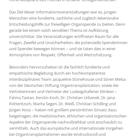
Das Ziel dieser Informationsveranstaltungen war es, jungen
Menschen eine fundierte, sachliche und zugleich lebensnahe
Entscheidungshilfe zur freiwilligen Organspende zu bieten. Denn
gerade bei einem solch sensiblen Thema ist Aufklärung
unverzichtbar. Die Veranstaltungen eröffneten Raum für alle
Fragen, Zweifel und Unsicherheiten, die potenzielle Spenderinnen
und Spender bewegen können – und sie taten dies in einer
Atmosphäre von Respekt, Offenheit und Wertschätzung.
Besonders hervorzuheben ist die fachlich fundierte und
empathische Begleitung durch ein hochkompetentes
interdisziplinäres Team: Jacqueline Stonehouse und Sören Melsa
von der Deutschen Stiftung Organtransplantation, sowie die
Vertreterinnen und Vertreter der Ludwigshafener Kliniken –
Fatma Tastan, Kerstin Koch, Dr. Christian Urbanek, Dr. Jana
Kötteritzsch, Marita Segen, Dr. Weiß, Christian Schilling und
Jürgen Noss – haben mit großem persönlichen Einsatz dazu
beigetragen, die medizinischen, ethischen und organisatorischen
Aspekte der Organspende nachvollziehbar und anschaulich zu
vermitteln. Auch das europäische und internationale Vorgehen
bei Organtransplantationen wurde eindrucksvoll und