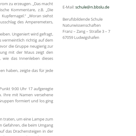
trom zu erzeugen. „Das macht
E-Mail:
schule@n.bbslu.de
ische Kommentare, z.B. „Die
nd Kupfernagel.“ „Woran siehst
Berufsbildende Schule
ausschlag des Amperemeters,
Naturwissenschaften
Franz – Zang – Straße 3 – 7
eiben. Ungeniert wird gefragt,
67059 Ludwigshafen
s vermeintlich richtig auf dem
bevor die Gruppe neugierig zur
dung mit der Maus zeigt den
t, wie das Innenleben dieses
n haben, zeigte das für jede
Punkt 9:00 Uhr 17 aufgeregte
u. Ihre mit Namen versehene
 Gruppen formiert und los ging
len traten, um eine Lampe zum
den Gefahren, die beim Umgang
 auf das Drachensteigen in der