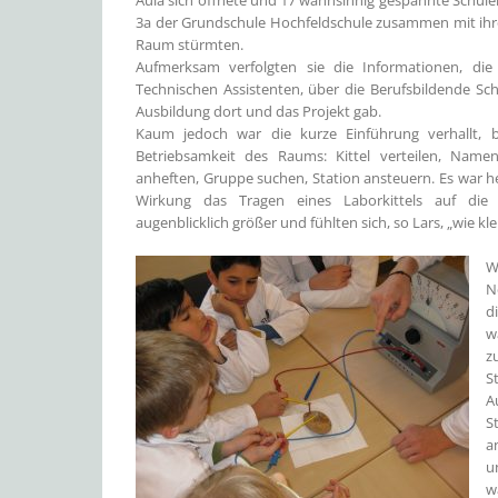
Aula sich öffnete und 17 wahnsinnig gespannte Schüle
3a der Grundschule Hochfeldschule zusammen mit ihre
Raum stürmten.
Aufmerksam verfolgten sie die Informationen, die 
Technischen Assistenten, über die Berufsbildende Sch
Ausbildung dort und das Projekt gab.
Kaum jedoch war die kurze Einführung verhallt, b
Betriebsamkeit des Raums: Kittel verteilen, Name
anheften, Gruppe suchen, Station ansteuern. Es war h
Wirkung das Tragen eines Laborkittels auf die 
augenblicklich größer und fühlten sich, so Lars, „wie kle
W
N
d
w
z
S
A
S
a
u
w