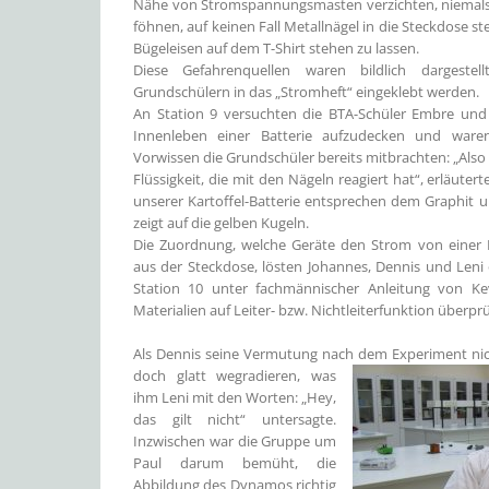
Nähe von Stromspannungsmasten verzichten, niemals
föhnen, auf keinen Fall Metallnägel in die Steckdose s
Bügeleisen auf dem T-Shirt stehen zu lassen.
Diese Gefahrenquellen waren bildlich dargest
Grundschülern in das „Stromheft“ eingeklebt werden.
An Station 9 versuchten die BTA-Schüler Embre und 
Innenleben einer Batterie aufzudecken und waren
Vorwissen die Grundschüler bereits mitbrachten: „Also 
Flüssigkeit, die mit den Nägeln reagiert hat“, erläutert
unserer Kartoffel-Batterie entsprechen dem Graphit u
zeigt auf die gelben Kugeln.
Die Zuordnung, welche Geräte den Strom von einer B
aus der Steckdose, lösten Johannes, Dennis und Leni
Station 10 unter fachmännischer Anleitung von Ke
Materialien auf Leiter- bzw. Nichtleiterfunktion überprü
Als Dennis seine Vermutung nach dem Experiment nicht
doch glatt wegradieren,
was
ihm Leni mit den Worten: „Hey,
das gilt nicht“ untersagte.
Inzwischen war die Gruppe um
Paul darum bemüht, die
Abbildung des Dynamos richtig