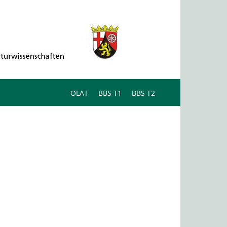
OLAT
BBS T1
BBS T2