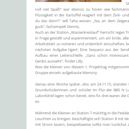
S
voll viel Spaß!“ war ebenso zu hören wie fachmänn
Flüssigkeit in der Kartoffel reagiert mit dem Zink- u
du das denn?“ will Taha wissen. „Na, an dem Zeiger
guck“, fachsimpelt Dennis.
Auch an der Station „Wasserkreislauf“ herrscht reges Tr
in Frage gestellt und experimentiert, um am Ende, alle
Arbeitsblatt zu notieren und ordentlich einzuheften, 
nächsten Aufgabe tigert: Eine Sequenz aus der Sen
Aufbau einer Leiterschleife. „Ganz schön interessan
Geräts aussieht“, findet Lilly.
Was die Kleinen von diesem 1. Projekttag mitgenomme
Gruppe einzeln aufgebaute Memory.
Genau eine Woche später, also am 24.11.15, standen 
Grundschülerinnen und -schüler im Flur der BBS N L
Laborkittel lagen schon bereit, eins fix drei waren die
es:
Während die Kleinen an Station 7 mächtig in die Peda
Leuchten zu bringen, beschäftigte sich Station 8 mit 
mit Strom lauern, beispielsweise sollte man tunlichst