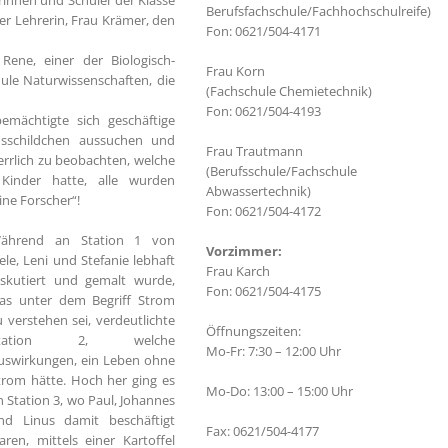
rinnen und Schüler der Klasse
Berufsfachschule/Fachhochschulreife)
r Lehrerin, Frau Krämer, den
Fon: 0621/504-4171
Rene, einer der Biologisch-
Frau Korn
ule Naturwissenschaften, die
(Fachschule Chemietechnik)
Fon: 0621/504-4193
emächtigte sich geschäftige
nsschildchen aussuchen und
Frau Trautmann
errlich zu beobachten, welche
(Berufsschule/Fachschule
Kinder hatte, alle wurden
Abwassertechnik)
ine Forscher“!
Fon: 0621/504-4172
ährend an Station 1 von
Vorzimmer:
ele, Leni und Stefanie lebhaft
Frau Karch
iskutiert und gemalt wurde,
Fon: 0621/504-4175
as unter dem Begriff Strom
u verstehen sei, verdeutlichte
Öffnungszeiten:
tation 2, welche
Mo-Fr: 7:30 – 12:00 Uhr
uswirkungen, ein Leben ohne
trom hätte. Hoch her ging es
Mo-Do: 13:00 – 15:00 Uhr
n Station 3, wo Paul, Johannes
nd Linus damit beschäftigt
Fax: 0621/504-4177
aren, mittels einer Kartoffel