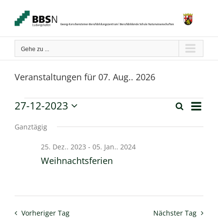
Zum
Inhalt
springen
Gehe zu ...
Veranstaltungen für 07. Aug.. 2026
Verans
27-12-2023
Veranstaltungen
Suche
Tag
Ansich
Veranstaltun
Datum
Naviga
für
wählen.
Ganztägig
Suche
27.
25. Dez.. 2023
-
05. Jan.. 2024
und
Weihnachtsferien
Dez..
Ansichten,
2023
Navigation
Vorheriger Tag
Nächster Tag