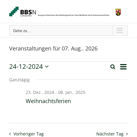
Zum
Inhalt
springen
Gehe zu ...
Veranstaltungen für 07. Aug.. 2026
Verans
24-12-2024
Veranstaltungen
Suche
Tag
Ansich
Veranstaltun
Datum
Naviga
für
wählen.
Ganztägig
Suche
24.
23. Dez.. 2024
-
08. Jan.. 2025
und
Weihnachtsferien
Dez..
Ansichten,
2024
Navigation
Vorheriger Tag
Nächster Tag