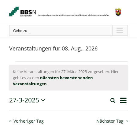
Zum
Inhalt
springen
Gehe zu ...
Veranstaltungen für 08. Aug.. 2026
Veranstaltungen
Keine Veranstaltungen für 27. März. 2025 vorgesehen. Hier
geht es zu den
nächsten bevorstehenden
für
Hinweis
Veranstaltungen
.
27.
Verans
27-3-2025
Suche
März.
Tag
Ansich
Veranstaltun
Datum
Naviga
wählen.
2025
Suche
Vorheriger Tag
Nächster Tag
und