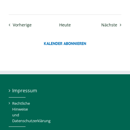
Veranstaltungen
Verans
Vorherige
Heute
Nächste
KALENDER ABONNIEREN
Impressum
Rechtliche
Hinweise
und
Datenschutzerklärung