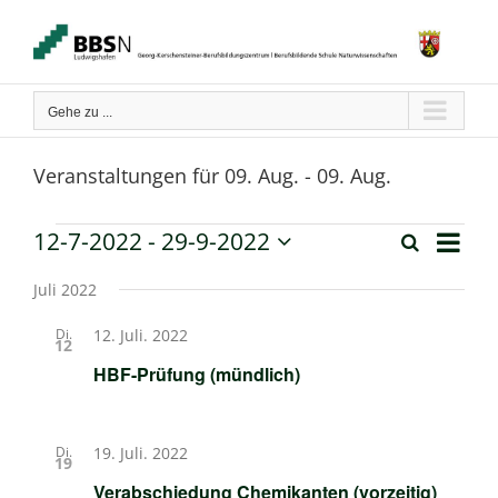
Zum
Inhalt
springen
Gehe zu ...
Veranstaltungen für 09. Aug. - 09. Aug.
Verans
12-7-2022
 - 
29-9-2022
Veranstaltungen
Suche
Liste
Ansich
Veranstaltun
Datum
Naviga
wählen.
Juli 2022
Suche
Di.
12. Juli. 2022
12
und
HBF-Prüfung (mündlich)
Ansichten,
Navigation
Di.
19. Juli. 2022
19
Verabschiedung Chemikanten (vorzeitig)