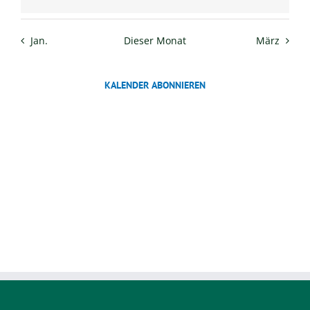
Veranstaltungen
Veranstaltungen
Veranstaltungen
Veranstaltungen
Veranstaltungen
Veranstaltungen
Veransta
Jan.
Dieser Monat
März
KALENDER ABONNIEREN