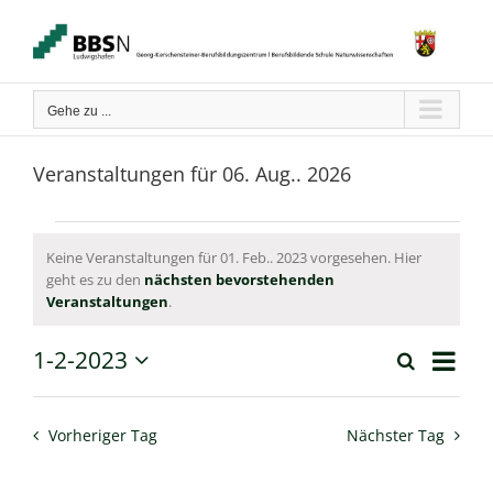
Zum
Inhalt
springen
Gehe zu ...
Veranstaltungen für 06. Aug.. 2026
Veranstaltungen
Keine Veranstaltungen für 01. Feb.. 2023 vorgesehen. Hier
geht es zu den
nächsten bevorstehenden
für
Hinweis
Veranstaltungen
.
01.
Verans
1-2-2023
Suche
Feb..
Tag
Ansich
Veranstaltun
Datum
Naviga
wählen.
2023
Suche
Vorheriger Tag
Nächster Tag
und