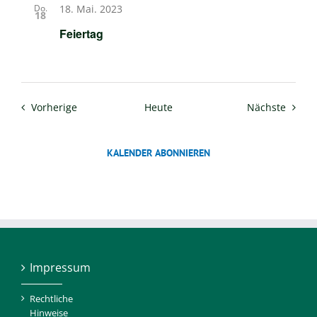
Do.
18. Mai. 2023
18
Feiertag
Veranstaltungen
Verans
Vorherige
Heute
Nächste
KALENDER ABONNIEREN
Impressum
Rechtliche
Hinweise