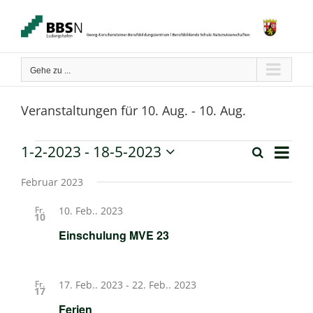
Zum
Inhalt
springen
Gehe zu ...
Veranstaltungen für 10. Aug. - 10. Aug.
Verans
1-2-2023
 - 
18-5-2023
Veranstaltungen
Suche
Liste
Ansich
Veranstaltun
Datum
Naviga
wählen.
Februar 2023
Suche
Fr.
10. Feb.. 2023
10
und
Einschulung MVE 23
Ansichten,
Navigation
Fr.
17. Feb.. 2023
-
22. Feb.. 2023
17
Ferien