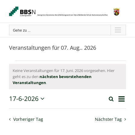
Zum
Inhalt
springen
Gehe zu ...
Veranstaltungen für 07. Aug.. 2026
Veranstaltungen
Keine Veranstaltungen für 17. Juni. 2026 vorgesehen. Hier
geht es zu den
nächsten bevorstehenden
für
Hinweis
Veranstaltungen
.
17.
Verans
17-6-2026
Suche
Juni.
Tag
Ansich
Veranstaltun
Datum
Naviga
wählen.
2026
Suche
Vorheriger Tag
Nächster Tag
und