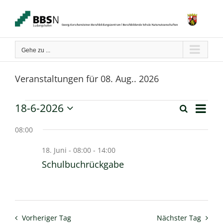
Zum
Inhalt
springen
Gehe zu ...
Veranstaltungen für 08. Aug.. 2026
Verans
18-6-2026
Veranstaltungen
Suche
Tag
Ansich
Veranstaltun
Datum
Naviga
für
wählen.
08:00
Suche
18.
18. Juni - 08:00
-
14:00
und
Schulbuchrückgabe
Juni.
Ansichten,
2026
Navigation
Vorheriger Tag
Nächster Tag