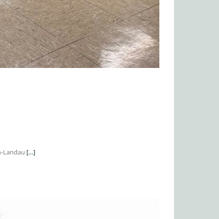
rn-Landau
[…]