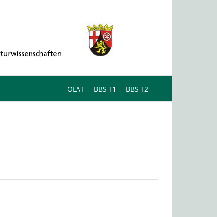
OLAT
BBS T1
BBS T2